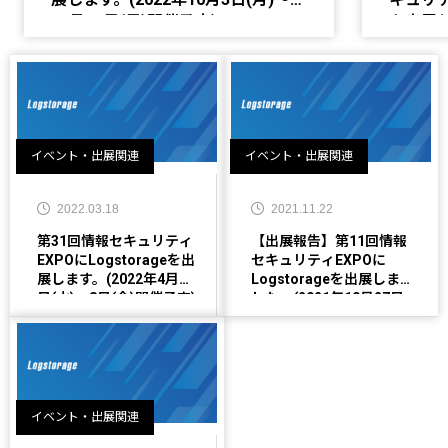
12月25日(日)開催予定)
を出展し
(水)〜2
イベント・出展関連
イベント・出展関連
2022.03.18
2021.11.22
第31回情報セキュリティ
【出展報告】第11回情報
EXPOにLogstorageを出
セキュリティEXPOに
展します。(2022年4月6
Logstorageを出展しま
日(水)〜8日(金)開催予定)
した。(2021年10月27日
(水)〜29日(金)開催)
イベント・出展関連