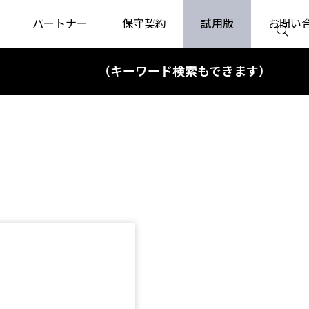
パートナー
保守契約
試用版
お問い
（キーワード検索もできます）