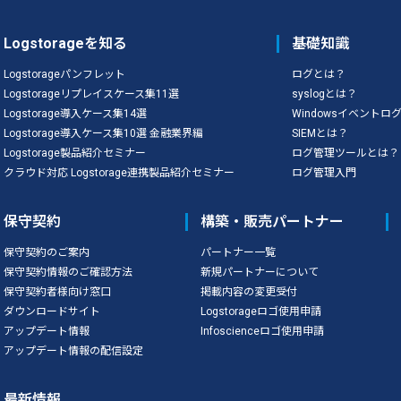
Logstorageを知る
基礎知識
Logstorageパンフレット
ログとは？
Logstorageリプレイスケース集11選
syslogとは？
Logstorage導入ケース集14選
Windowsイベントロ
Logstorage導入ケース集10選 金融業界編
SIEMとは？
Logstorage製品紹介セミナー
ログ管理ツールとは？
クラウド対応 Logstorage連携製品紹介セミナー
ログ管理入門
保守契約
構築・販売パートナー
保守契約のご案内
パートナー一覧
保守契約情報のご確認方法
新規パートナーについて
保守契約者様向け窓口
掲載内容の変更受付
ダウンロードサイト
Logstorageロゴ使用申請
アップデート情報
Infoscienceロゴ使用申請
アップデート情報の配信設定
最新情報