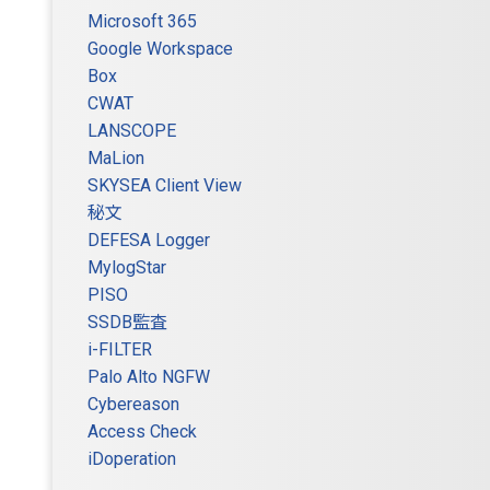
Microsoft 365
Google Workspace
Box
CWAT
LANSCOPE
MaLion
SKYSEA Client View
秘文
DEFESA Logger
MylogStar
PISO
SSDB監査
i-FILTER
Palo Alto NGFW
Cybereason
Access Check
iDoperation