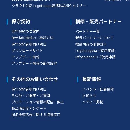
クラウド対応 Logstorage連携製品紹介セミナー
保守契約
構築・販売パートナー
保守契約のご案内
パートナー一覧
保守契約情報のご確認方法
新規パートナーについて
保守契約者様向け窓口
掲載内容の変更受付
ダウンロードサイト
Logstorageロゴ使用申請
アップデート情報
Infoscienceロゴ使用申請
アップデート情報の配信設定
その他のお問い合わせ
最新情報
保守契約者様向け窓口
イベント・出展情報
その他・ご提案・ご質問
お知らせ
プロモーション情報の配信・停止
メディア掲載
製品満足度アンケート
指名検索広告に関する協議窓口