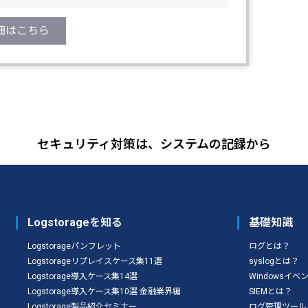
細はこちら
セキュリティ対策は、システムの記録から
Logstorageを知る
基礎知識
Logstorageパンフレット
ログとは？
Logstorageリプレイスケース集11選
syslogとは？
Logstorage導入ケース集14選
Windowsイ
Logstorage導入ケース集10選 金融業界編
SIEMとは？
Logstorage製品紹介セミナー
ログ管理ツール