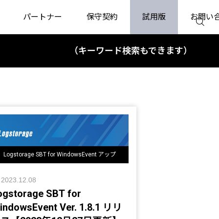
パートナー
保守契約
試用版
お問い
（キーワード検索もできます）
Logstorage SBT for WindowsEvent アップ
デート情報
2023.12.08
ogstorage SBT for
indowsEvent Ver. 1.8.1 リリ