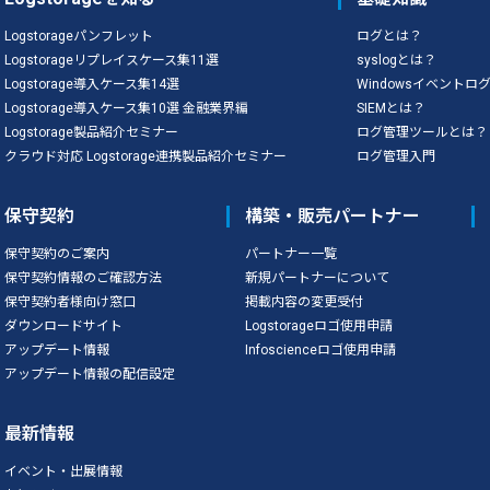
Logstorageパンフレット
ログとは？
Logstorageリプレイスケース集11選
syslogとは？
Logstorage導入ケース集14選
Windowsイベントロ
Logstorage導入ケース集10選 金融業界編
SIEMとは？
Logstorage製品紹介セミナー
ログ管理ツールとは？
クラウド対応 Logstorage連携製品紹介セミナー
ログ管理入門
保守契約
構築・販売パートナー
保守契約のご案内
パートナー一覧
保守契約情報のご確認方法
新規パートナーについて
保守契約者様向け窓口
掲載内容の変更受付
ダウンロードサイト
Logstorageロゴ使用申請
アップデート情報
Infoscienceロゴ使用申請
アップデート情報の配信設定
最新情報
イベント・出展情報