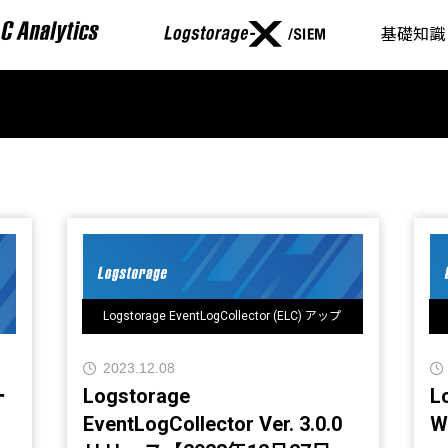
基礎知識
Logstorage EventLogCollector (ELC) アップ
デート情報
2023.12.08
Logstorage
L
EventLogCollector Ver. 3.0.0
W