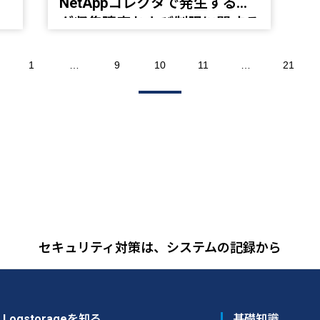
NetAppコレクタで発生するロ
グ収集障害および制限に関する
お知らせ
1
…
9
10
11
…
21
セキュリティ対策は、システムの記録から
Logstorageを知る
基礎知識