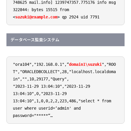
748625 mail.info] 1239747357.775176 info msg
322844: bytes 15515 from
<
suzuki@example.com
> qp 2924 uid 7791
データベース監査システム
"ora104","192.168.0.1",“
domain1\suzuki
","ROO
T","ORACLEDBCOLLECT",28,"localhost.localdoma
in","",10,29177,"Query",
"2023-11-29 13:04:10","2023-11-29
13:04:10",0,"2023-11-29
13:04:10",1,0,0,2,2,223,486,"select * from
user where userid=‘admin' and
password="*****“…