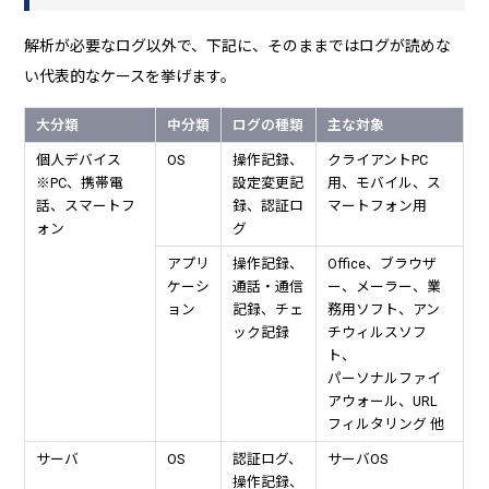
解析が必要なログ以外で、下記に、そのままではログが読めな
い代表的なケースを挙げます。
大分類
中分類
ログの種類
主な対象
個人デバイス
OS
操作記録、
クライアントPC
※PC、携帯電
設定変更記
用、モバイル、ス
話、スマートフ
録、認証ロ
マートフォン用
ォン
グ
アプリ
操作記録、
Office、ブラウザ
ケーシ
通話・通信
ー、メーラー、業
ョン
記録、チェ
務用ソフト、アン
ック記録
チウィルスソフ
ト、
パーソナルファイ
アウォール、URL
フィルタリング 他
サーバ
OS
認証ログ、
サーバOS
操作記録、