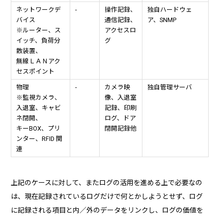
ネットワークデ
-
操作記録、
独自ハードウェ
バイス
通信記録、
ア、SNMP
※ルーター、ス
アクセスロ
イッチ、負荷分
グ
散装置、
無線ＬＡＮアク
セスポイント
物理
-
カメラ映
独自管理サーバ
※監視カメラ、
像、入退室
入退室、キャビ
記録、印刷
ネ閉開、
ログ、ドア
キーBOX、プリ
閉開記録他
ンター、RFID 関
連
上記のケースに対して、またログの活用を進める上で必要なの
は、現在記録されているログだけで何とかしようとせず、ログ
に記録される項目と内／外のデータをリンクし、ログの価値を