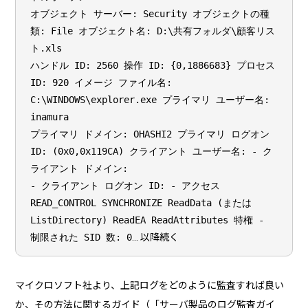
オブジェクト サーバー: Security オブジェクトの種
類: File オブジェクト名: D:\共有フォルダ\顧客リス
ト.xls
ハンドル ID: 2560 操作 ID: {0,1886683} プロセス
ID: 920 イメージ ファイル名:
C:\WINDOWS\explorer.exe プライマリ ユーザー名:
inamura
プライマリ ドメイン: OHASHI2 プライマリ ログオン
ID: (0x0,0x119CA) クライアント ユーザー名: - ク
ライアント ドメイン:
- クライアント ログオン ID: - アクセス
READ_CONTROL SYNCHRONIZE ReadData (または
ListDirectory) ReadEA ReadAttributes 特権 -
制限された SID 数: 0
… 以降続く
マイクロソフト社より、上記ログをどのように監査すれば良い
か、その方法に関するガイド（「サーバ製品のログ監査ガイ